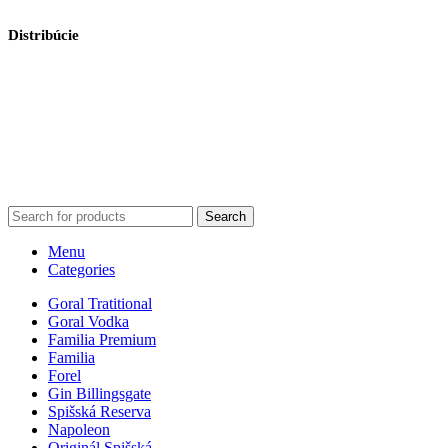
Distribúcie
Slovenská republika: email: gastro@gulex.sk
Poľská republika: emal: office@gulex.pl
Maďarska republika: email: sales@gulex.hu
Česká republika: email: gurlex@gulex.cz
Zahraničný export:
export@gas-familia.sk
Search
Menu
Categories
Goral Tratitional
Goral Vodka
Familia Premium
Familia
Forel
Gin Billingsgate
Spišská Reserva
Napoleon
Originál Spišská