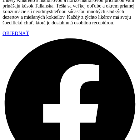
Likéry Amaretto s mandľovou a horko-mandľovou príchuťou vám
prinášajú kúsok Talianska. Tešia sa veľkej obľube a okrem priamej
konzumácie sú neodmysliteľnou súčasťou mnohých sladkých
dezertov a miešaných kokteilov. Každý z týchto likérov má svoju
špecifickú chuť, ktorá je dosiahnutá osobitou receptúrou.
OBJEDNAŤ