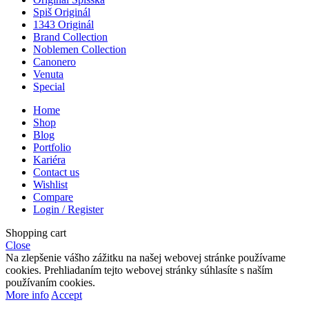
Spiš Originál
1343 Originál
Brand Collection
Noblemen Collection
Canonero
Venuta
Special
Home
Shop
Blog
Portfolio
Kariéra
Contact us
Wishlist
Compare
Login / Register
Shopping cart
Close
Na zlepšenie vášho zážitku na našej webovej stránke používame
cookies. Prehliadaním tejto webovej stránky súhlasíte s naším
používaním cookies.
More info
Accept