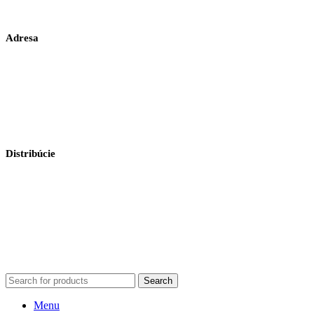
Adresa
GAS Familia, s.r.o.
Prešovská 8
064 01 Stará Ľubovňa
Slovenská Republika
Distribúcie
Slovenská republika: email: gastro@gulex.sk
Poľská republika: emal: office@gulex.pl
Maďarska republika: email: sales@gulex.hu
Česká republika: email: gurlex@gulex.cz
Zahraničný export:
export@gas-familia.sk
Search
Menu