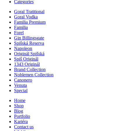
Categories
Goral Tratitional
Goral Vodka
Familia Premium
Familia
Forel
Gin Billingsgate
Spišská Reserva
Napoleon
Originál Spišská
Spiš Originál
1343 Originál
Brand Collection
Noblemen Collection
Canonero
Venuta
Special
Home
Shop
Blog
Portfolio
Kariéra
Contact us