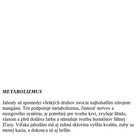
METABOLIZMUS
Jahody sú spomedzi všetkých druhov ovocia najbohatším zdrojom
mangánu. Ten podporuje metabolizmus, činnosť nervov a
mozgového systému, je potrebný pre tvorbu krvi, zvyšuje libido,
vlasom a pleti dodáva farbu a stimuluje tvorbu hormónov štítnej
žľazy. Vďaka jahodám má aj zubná sklovina vyššiu kvalitu, zuby sa
menej kazia, a dokonca sú aj belšie.