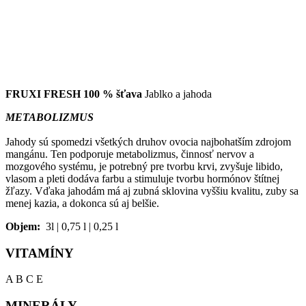
FRUXI FRESH 100 % šťava
Jablko a jahoda
METABOLIZMUS
Jahody sú spomedzi všetkých druhov ovocia najbohatším zdrojom
mangánu. Ten podporuje metabolizmus, činnosť nervov a
mozgového systému, je potrebný pre tvorbu krvi, zvyšuje libido,
vlasom a pleti dodáva farbu a stimuluje tvorbu hormónov štítnej
žľazy. Vďaka jahodám má aj zubná sklovina vyššiu kvalitu, zuby sa
menej kazia, a dokonca sú aj belšie.
Objem:
3l | 0,75 l | 0,25 l
VITAMÍNY
A B C E
MINERÁLY