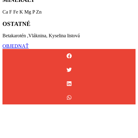
Ca F Fe K Mg P Zn
OSTATNÉ
Betakarotén ,Vláknina, Kyselina listová
OBJEDNAŤ