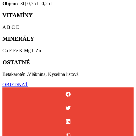
Objem:
3l | 0,75 l | 0,25 l
VITAMÍNY
A B C E
MINERÁLY
Ca F Fe K Mg P Zn
OSTATNÉ
Betakarotén ,Vláknina, Kyselina listová
OBJEDNAŤ