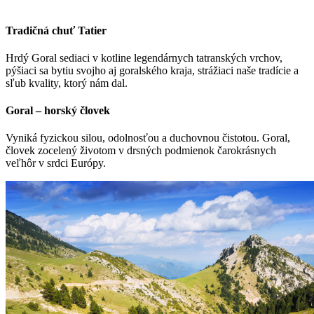
Tradičná chuť Tatier
Hrdý Goral sediaci v kotline legendárnych tatranských vrchov,
pýšiaci sa bytiu svojho aj goralského kraja, strážiaci naše tradície a
sľub kvality, ktorý nám dal.
Goral – horský človek
Vyniká fyzickou silou, odolnosťou a duchovnou čistotou. Goral,
človek zocelený životom v drsných podmienok čarokrásnych
veľhôr v srdci Európy.