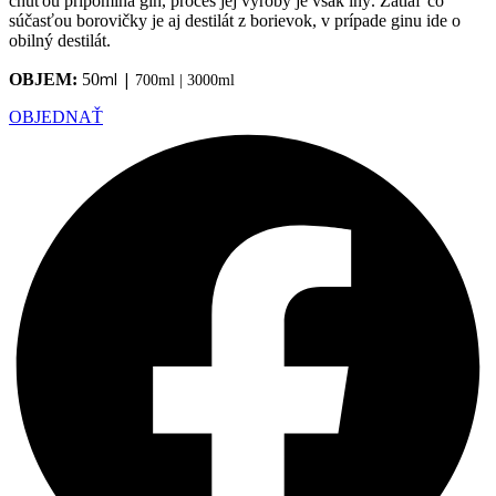
chuťou pripomína gin, proces jej výroby je však iný. Zatiaľ čo
súčasťou borovičky je aj destilát z borievok, v prípade ginu ide o
obilný destilát.
ml |
OBJEM:
50
700ml | 3000ml
OBJEDNAŤ