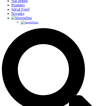
Náš príbeh
Produkty
Súťaž Foreľ
Novinky