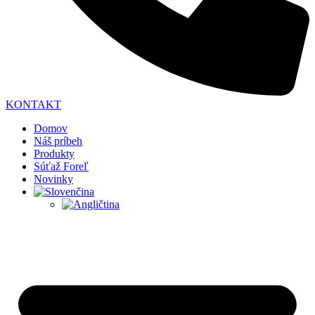
KONTAKT
Domov
Náš príbeh
Produkty
Súťaž Foreľ
Novinky