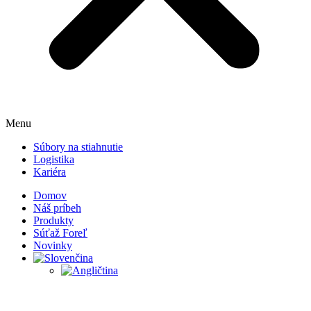
Menu
Súbory na stiahnutie
Logistika
Kariéra
Domov
Náš príbeh
Produkty
Súťaž Foreľ
Novinky