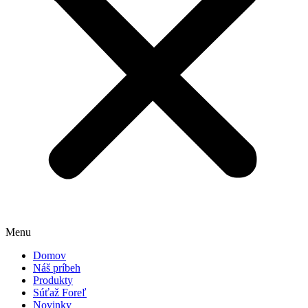
Menu
Domov
Náš príbeh
Produkty
Súťaž Foreľ
Novinky