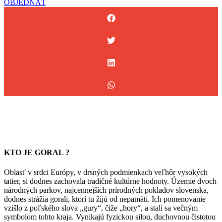
OBJEDNAŤ
KTO JE GORAL ?
Oblasť v srdci Európy, v drsných podmienkach veľhôr vysokých
tatier, si dodnes zachovala tradičné kultúrne hodnoty. Územie dvoch
národných parkov, najcennejších prírodných pokladov slovenska,
dodnes strážia gorali, ktorí tu žijú od nepamäti. Ich pomenovanie
vzišlo z poľského slova „gury“, čiže „hory“, a stali sa večným
symbolom tohto kraja. Vynikajú fyzickou silou, duchovnou čistotou