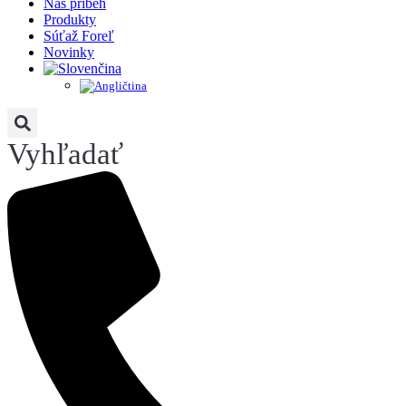
Náš príbeh
Produkty
Súťaž Foreľ
Novinky
Vyhľadať