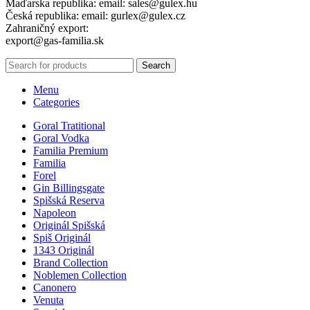
Maďarska republika: email: sales@gulex.hu
Česká republika: email: gurlex@gulex.cz
Zahraničný export:
export@gas-familia.sk
Search
Menu
Categories
Goral Tratitional
Goral Vodka
Familia Premium
Familia
Forel
Gin Billingsgate
Spišská Reserva
Napoleon
Originál Spišská
Spiš Originál
1343 Originál
Brand Collection
Noblemen Collection
Canonero
Venuta