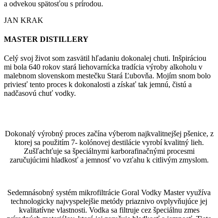
a odvekou spätosťou s prírodou.
JAN KRAK
MASTER DISTILLERY
Celý svoj život som zasvätil hľadaniu dokonalej chuti. Inšpiráciou
mi bola 640 rokov stará liehovarnícka tradícia výroby alkoholu v
malebnom slovenskom mestečku Stará Ľubovňa. Mojím snom bolo
priviesť tento proces k dokonalosti a získať tak jemnú, čistú a
nadčasovú chuť vodky.
Dokonalý výrobný proces začína výberom najkvalitnejšej pšenice, z
ktorej sa použitím 7- kolónovej destilácie vyrobí kvalitný lieh.
Zušľachťuje sa špeciálnymi karborafinačnými procesmi
zaručujúcimi hladkosť a jemnosť vo vzťahu k citlivým zmyslom.
Sedemnásobný systém mikrofiltrácie Goral Vodky Master využíva
technologicky najvyspelejšie metódy priaznivo ovplyvňujúce jej
kvalitatívne vlastnosti. Vodka sa filtruje cez špeciálnu zmes