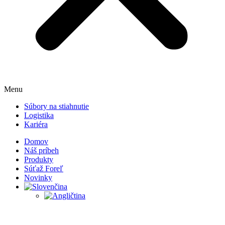
Menu
Súbory na stiahnutie
Logistika
Kariéra
Domov
Náš príbeh
Produkty
Súťaž Foreľ
Novinky