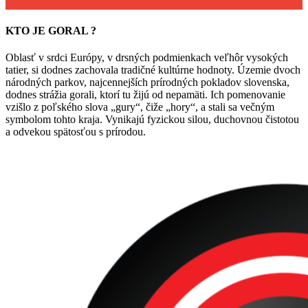
KTO JE GORAL ?
Oblasť v srdci Európy, v drsných podmienkach veľhôr vysokých
tatier, si dodnes zachovala tradičné kultúrne hodnoty. Územie dvoch
národných parkov, najcennejších prírodných pokladov slovenska,
dodnes strážia gorali, ktorí tu žijú od nepamäti. Ich pomenovanie
vzišlo z poľského slova „gury“, čiže „hory“, a stali sa večným
symbolom tohto kraja. Vynikajú fyzickou silou, duchovnou čistotou
a odvekou spätosťou s prírodou.