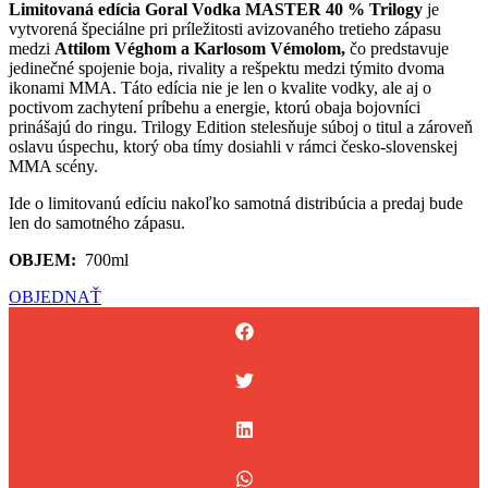
Limitovaná edícia Goral Vodka MASTER 40 % Trilogy
je
vytvorená špeciálne pri príležitosti avizovaného tretieho zápasu
medzi
Attilom Véghom a Karlosom Vémolom,
čo predstavuje
jedinečné spojenie boja, rivality a rešpektu medzi týmito dvoma
ikonami MMA. Táto edícia nie je len o kvalite vodky, ale aj o
poctivom zachytení príbehu a energie, ktorú obaja bojovníci
prinášajú do ringu. Trilogy Edition stelesňuje súboj o titul a zároveň
oslavu úspechu, ktorý oba tímy dosiahli v rámci česko-slovenskej
MMA scény.
Ide o limitovanú edíciu nakoľko samotná distribúcia a predaj bude
len do samotného zápasu.
OBJEM:
700ml
OBJEDNAŤ