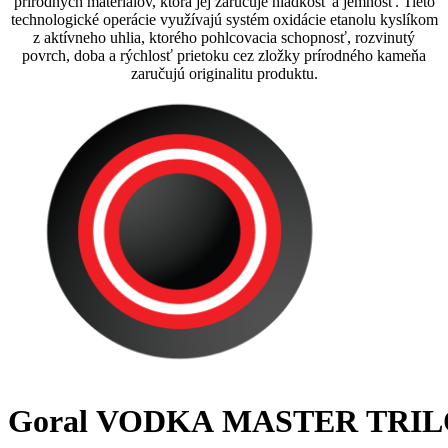
prírodných materiálov, ktorá jej zaručuje hladkosť a jemnosť. Tieto
technologické operácie využívajú systém oxidácie etanolu kyslíkom
z aktívneho uhlia, ktorého pohlcovacia schopnosť, rozvinutý
povrch, doba a rýchlosť prietoku cez zložky prírodného kameňa
zaručujú originalitu produktu.
Goral VODKA MASTER TRI