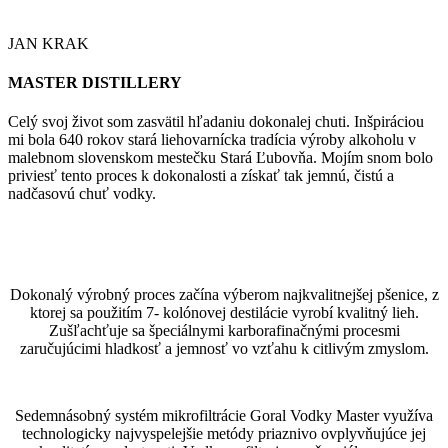
JAN KRAK
MASTER DISTILLERY
Celý svoj život som zasvätil hľadaniu dokonalej chuti. Inšpiráciou
mi bola 640 rokov stará liehovarnícka tradícia výroby alkoholu v
malebnom slovenskom mestečku Stará Ľubovňa. Mojím snom bolo
priviesť tento proces k dokonalosti a získať tak jemnú, čistú a
nadčasovú chuť vodky.
Dokonalý výrobný proces začína výberom najkvalitnejšej pšenice, z
ktorej sa použitím 7- kolónovej destilácie vyrobí kvalitný lieh.
Zušľachťuje sa špeciálnymi karborafinačnými procesmi
zaručujúcimi hladkosť a jemnosť vo vzťahu k citlivým zmyslom.
Sedemnásobný systém mikrofiltrácie Goral Vodky Master využíva
technologicky najvyspelejšie metódy priaznivo ovplyvňujúce jej