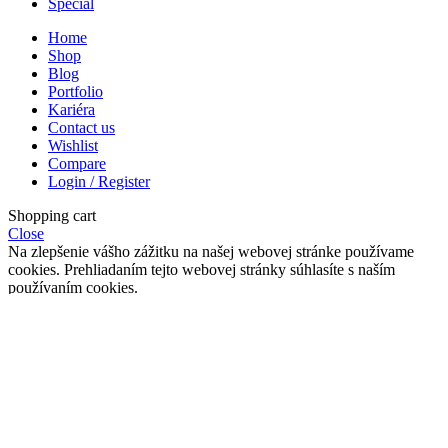
Special
Home
Shop
Blog
Portfolio
Kariéra
Contact us
Wishlist
Compare
Login / Register
Shopping cart
Close
Na zlepšenie vášho zážitku na našej webovej stránke používame
cookies. Prehliadaním tejto webovej stránky súhlasíte s naším
používaním cookies.
More info
Accept
Máte už 18?
Obsah tejto stránky je vhodný len pre osobny nad 18 rokov.
Prístup povolený