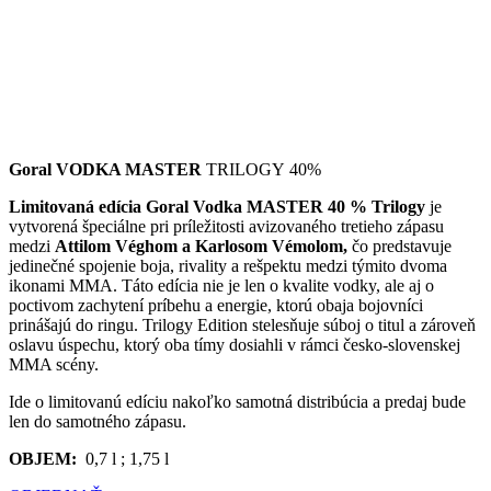
Goral VODKA MASTER
TRILOGY 40%
Limitovaná edícia Goral Vodka MASTER 40 % Trilogy
je
vytvorená špeciálne pri príležitosti avizovaného tretieho zápasu
medzi
Attilom Véghom a Karlosom Vémolom,
čo predstavuje
jedinečné spojenie boja, rivality a rešpektu medzi týmito dvoma
ikonami MMA. Táto edícia nie je len o kvalite vodky, ale aj o
poctivom zachytení príbehu a energie, ktorú obaja bojovníci
prinášajú do ringu. Trilogy Edition stelesňuje súboj o titul a zároveň
oslavu úspechu, ktorý oba tímy dosiahli v rámci česko-slovenskej
MMA scény.
Ide o limitovanú edíciu nakoľko samotná distribúcia a predaj bude
len do samotného zápasu.
OBJEM:
0,7 l ; 1,75 l