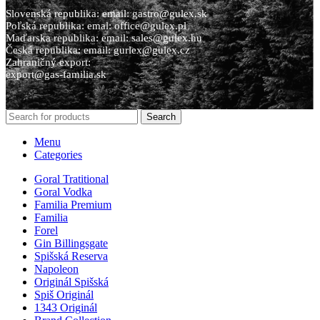
Slovenská republika: email: gastro@gulex.sk
Poľská republika: emal: office@gulex.pl
Maďarska republika: email: sales@gulex.hu
Česká republika: email: gurlex@gulex.cz
Zahraničný export:
export@gas-familia.sk
Search
Menu
Categories
Goral Tratitional
Goral Vodka
Familia Premium
Familia
Forel
Gin Billingsgate
Spišská Reserva
Napoleon
Originál Spišská
Spiš Originál
1343 Originál