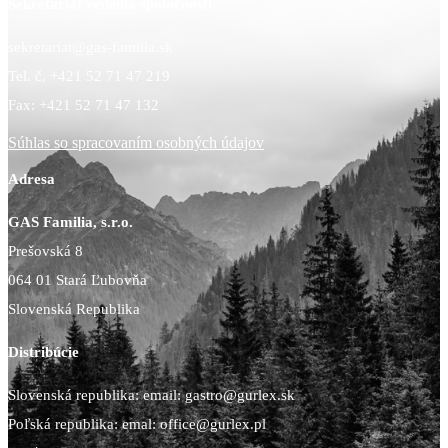
Sekretariát vedenia spoločnosti
sekretariat@gas-familia.sk
Tel. č. +421 52 71 47 219
Fax: +421 52 71 47 132
Súhlas so spracovaním osobných údajov
Adresa
GAS Familia, s.r.o.
Prešovská 8
064 01 Stará Ľubovňa
Slovenská Republika
Distribúcie
Slovenská republika: email: gastro@gurlex.sk
Poľská republika: emal: office@gurlex.pl