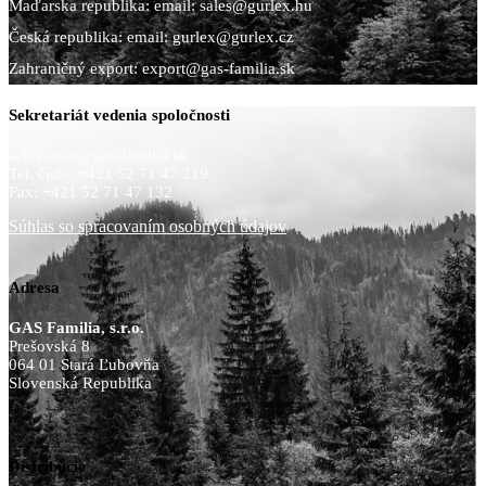
Maďarska republika: email: sales@gurlex.hu
Česká republika: email: gurlex@gurlex.cz
Zahraničný export:
export@gas-familia.sk
Sekretariát vedenia spoločnosti
sekretariat@gas-familia.sk
Tel. číslo: +421 52 71 47 219
Fax: +421 52 71 47 132
Súhlas so spracovaním osobných údajov
Adresa
GAS Familia, s.r.o.
Prešovská 8
064 01 Stará Ľubovňa
Slovenská Republika
Distribúcie