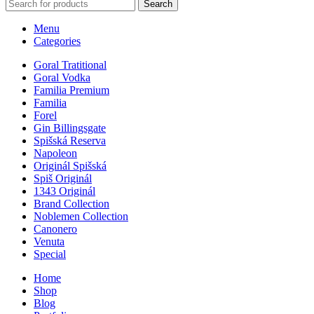
Search
Menu
Categories
Goral Tratitional
Goral Vodka
Familia Premium
Familia
Forel
Gin Billingsgate
Spišská Reserva
Napoleon
Originál Spišská
Spiš Originál
1343 Originál
Brand Collection
Noblemen Collection
Canonero
Venuta
Special
Home
Shop
Blog