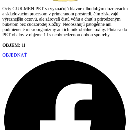
Octy GUR.MEN PET sa vyznačujú hlavne dlhodobým dozrievacím
a skladovacím procesom v primeranom prostredí, čím získavajú
výraznejšiu octovú, ale zároveň čistú vôňu a chuť s prirodzeným
buketom bez cudzorodej zložky. Neobsahujú patogénne ani
podmienené mikroorganizmy ani ich mikrobiálne toxíny. Plnia sa do
PET obalov v objeme 1 l s neobmedzenou dobou spotreby.
OBJEM:
1l
OBJEDNAŤ