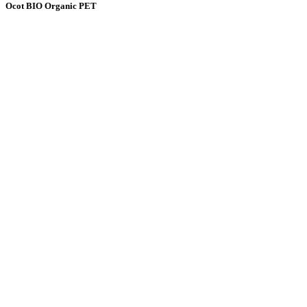
Ocot BIO Organic PET
Sekretariát vedenia spoločnosti
sekretariat@gas-familia.sk
Tel. č. +421 52 71 47 219
Fax: +421 52 71 47 132
Súhlas so spracovaním osobných údajov