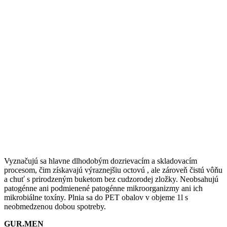
Vyznačujú sa hlavne dlhodobým dozrievacím a skladovacím
procesom, čim získavajú výraznejšiu octovú , ale zároveň čistú vôňu
a chuť s prirodzeným buketom bez cudzorodej zložky. Neobsahujú
patogénne ani podmienené patogénne mikroorganizmy ani ich
mikrobiálne toxíny. Plnia sa do PET obalov v objeme 1l s
neobmedzenou dobou spotreby.
GUR.MEN