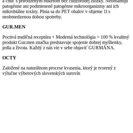
a chuť s prirodzeným buketom bez cudzorodej zložky. Neobsahujú
patogénne ani podmienené patogénne mikroorganizmy ani ich
mikrobiálne toxíny. Plnia sa do PET obalov v objeme 1l s
neobmedzenou dobou spotreby.
GUR.MEN
Poctivá tradičná receptúra + Moderná technológia = 100 % kvalitný
produkt Gur.men značka predstavuje spojenie dobrej myšlienky,
jedla a života. Každý z nás vie v sebe objaviť GURMÁNA.
OCTY
Založené na naturálnom procese kvasenia, ktorý je tvorený z
výlučne výberových slovenských surovín