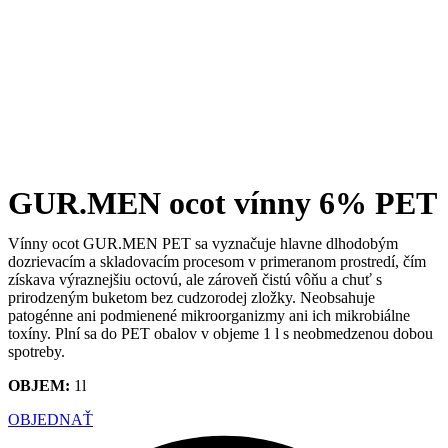
GUR.MEN ocot vínny 6% PET
Vínny ocot GUR.MEN PET sa vyznačuje hlavne dlhodobým
dozrievacím a skladovacím procesom v primeranom prostredí, čím
získava výraznejšiu octovú, ale zároveň čistú vôňu a chuť s
prirodzeným buketom bez cudzorodej zložky. Neobsahuje
patogénne ani podmienené mikroorganizmy ani ich mikrobiálne
toxíny. Plní sa do PET obalov v objeme 1 l s neobmedzenou dobou
spotreby.
OBJEM:
1l
OBJEDNAŤ