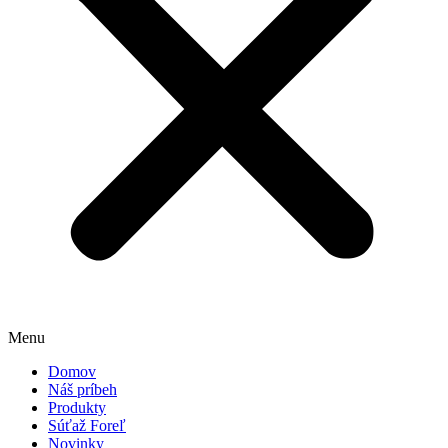
Menu
Domov
Náš príbeh
Produkty
Súťaž Foreľ
Novinky