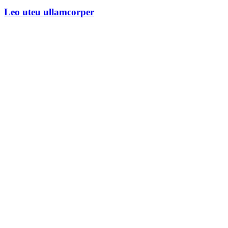
Leo uteu ullamcorper
Sekretariát vedenia spoločnosti
sekretariat@gas-familia.sk
Tel. č. +421 52 71 47 219
Fax: +421 52 71 47 132