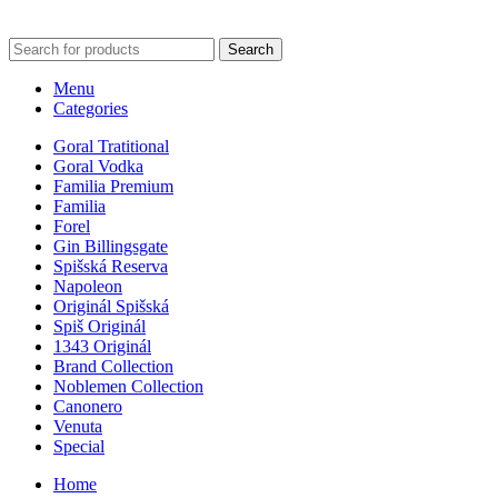
Search
Menu
Categories
Goral Tratitional
Goral Vodka
Familia Premium
Familia
Forel
Gin Billingsgate
Spišská Reserva
Napoleon
Originál Spišská
Spiš Originál
1343 Originál
Brand Collection
Noblemen Collection
Canonero
Venuta
Special
Home