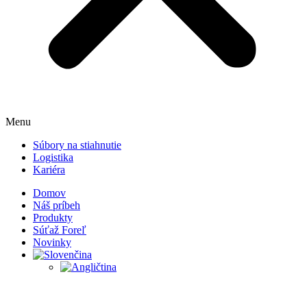
Menu
Súbory na stiahnutie
Logistika
Kariéra
Domov
Náš príbeh
Produkty
Súťaž Foreľ
Novinky