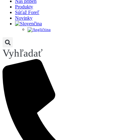
Náš príbeh
Produkty
Súťaž Foreľ
Novinky
Vyhľadať